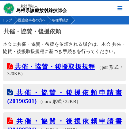
一般社団法人
島根県診療放射線技師会
トップ
医療従事者の方へ
各種手続き
共催・協賛・後援依頼
本会に共催・協賛・後援を依頼される場合は、本会 共催・
協賛・後援取扱規程に基づき手続きを行ってください。
共催・協賛・後援取扱規程
（pdf 形式 /
320KB）
共催・協賛・後援依頼申請書
(20190501)
（docx 形式 / 22KB）
共催・協賛・後援依頼申請書