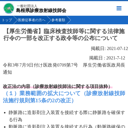
一般社団法人
島根県診療放射線技師会
トップ
医療従事者の方へ
参考書類
【厚生労働省】臨床検査技師等に関する法律施
行令の一部を改正する政令等の公布について
掲載日: 2021-07-12
掲載日 : 2021-7-12
令和3年7月9日付け医政発0709第7号 厚生労働省医政局長
通知
改正法の内容（診療放射線技師法に関する項目抜粋）
（１）業務範囲の拡大について
（診療放射線技師
法施行規則第15条の2の改正）
静脈路に造影剤注入装置を接続する際に静脈路を確保す
る行為
動脈路に造影剤注入装置を接続する行為（動脈路確保の