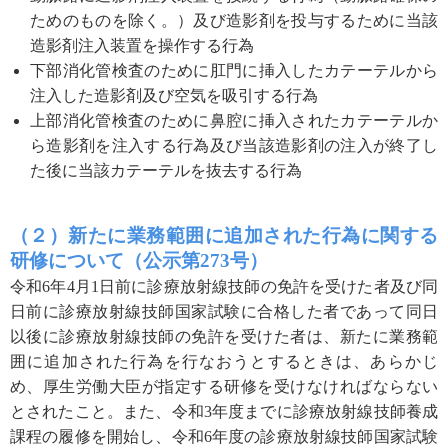
ためのものを除く。）及び造影剤を投与するために当該
造影剤注入装置を操作する行為
下部消化管検査のために肛門に挿入したカテーテルから
注入した造影剤及び空気を吸引する行為
上部消化管検査のために鼻腔に挿入されたカテーテルか
ら造影剤を注入する行為及び当該造影剤の注入が終了し
た後に当該カテーテルを抜去する行為
（２）新たに業務範囲に追加された行為に関する
研修について（公示第273号）
令和6年4月1日前に診療放射線技師の免許を受けた者及び同
日前に診療放射線技師国家試験に合格した者であって同日
以後に診療放射線技師の免許を受けた者は、新たに業務範
囲に追加された行為を行なおうとするときは、あらかじ
め、厚生労働大臣が指定する研修を受けなければならない
とされたこと。また、令和3年度までに診療放射線技師養成
課程の履修を開始し、令和6年度の診療放射線技師国家試験